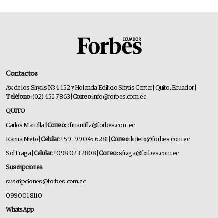
Contactos
Av. de los Shyris N34-152 y Holanda Edificio Shyris Center | Quito, Ecuador
|
Teléfono:
(02) 452 7863
| Correo:
info@forbes.com.ec
QUITO
Carlos Mantilla
| Correo:
cfmantilla@forbes.com.ec
Karina Nieto
| Celular:
+593 99 045 6281
| Correo:
knieto@forbes.com.ec
Sol Fraga
| Celular:
+098 023 2808
| Correo:
sfraga@forbes.com.ec
Suscripciones
suscripciones@forbes.com.ec
099 001 8110
WhatsApp