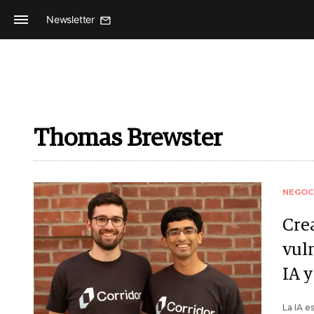
Newsletter
Thomas Brewster
NEGOC
Cre
vul
IA 
La IA e