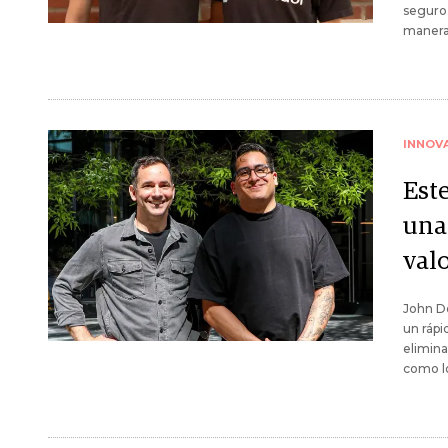
seguro
manera 
INNOV
Est
una
val
John Do
un rápi
elimina
como l