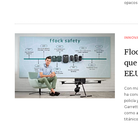
opacos 
INNOV
Floc
que
EE.
Con más
ha conv
policía
Garrett
como al
titánic