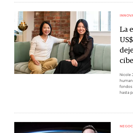
INNOV
La 
US$
deje
cib
Nicole 
humanos
fondos 
hasta p
NEGOC