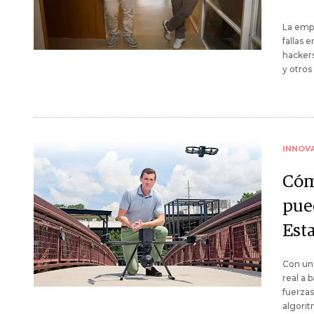
La empr
fallas 
hackers
y otros
INNOV
Cóm
pue
Est
Con un
real a 
fuerzas
algorit