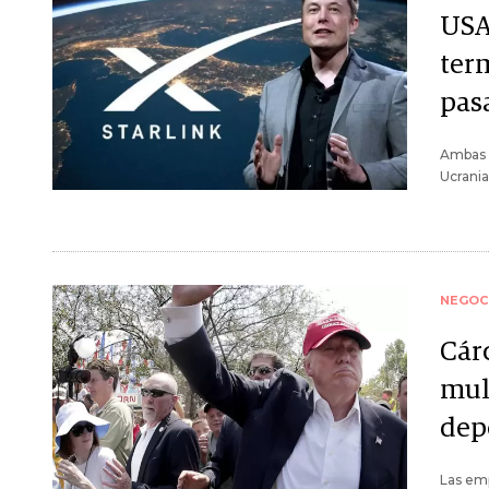
USA
ter
pas
Ambas o
Ucrania
NEGOC
Cárc
mul
dep
Las emp