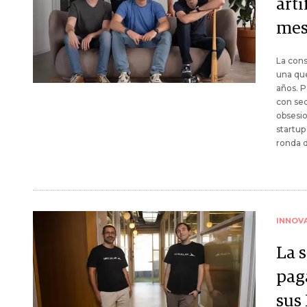
arti
mes
La cons
una que
años. P
con sed
obsesio
startup
ronda d
INNOV
La 
pag
sus 