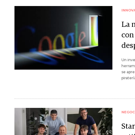
INNOV
La 
con
des
Un inve
herrami
se apre
piraterí
NEGOC
Star