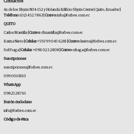
Contactos
Av. de los Shyris N34-152 y Holanda Edificio Shyris Center | Quito, Ecuador
|
Teléfono:
(02) 452 7863
| Correo:
info@forbes.com.ec
QUITO
Carlos Mantilla
| Correo:
cfmantilla@forbes.com.ec
Karina Nieto
| Celular:
+593 99 045 6281
| Correo:
knieto@forbes.com.ec
Sol Fraga
| Celular:
+098 023 2808
| Correo:
sfraga@forbes.com.ec
Suscripciones
suscripciones@forbes.com.ec
099 001 8110
WhatsApp
0982528765
Buzón ciudadano
info@forbes.com.ec
Código de ética