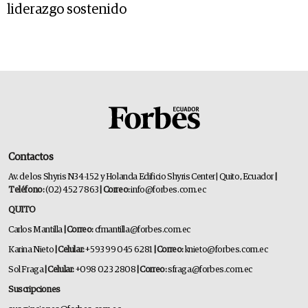
liderazgo sostenido
Contactos
Av. de los Shyris N34-152 y Holanda Edificio Shyris Center | Quito, Ecuador
|
Teléfono:
(02) 452 7863
| Correo:
info@forbes.com.ec
QUITO
Carlos Mantilla
| Correo:
cfmantilla@forbes.com.ec
Karina Nieto
| Celular:
+593 99 045 6281
| Correo:
knieto@forbes.com.ec
Sol Fraga
| Celular:
+098 023 2808
| Correo:
sfraga@forbes.com.ec
Suscripciones