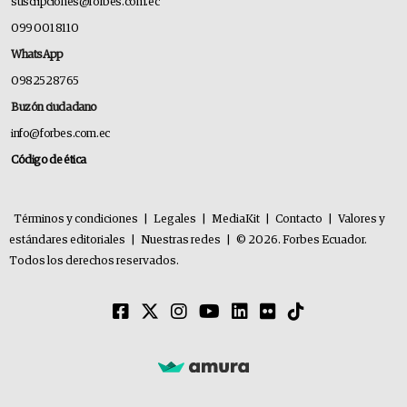
suscripciones@forbes.com.ec
099 001 8110
WhatsApp
0982528765
Buzón ciudadano
info@forbes.com.ec
Código de ética
Términos y condiciones
|
Legales
|
MediaKit
|
Contacto
|
Valores y
estándares editoriales
|
Nuestras redes
|
© 2026. Forbes Ecuador.
Todos los derechos reservados.