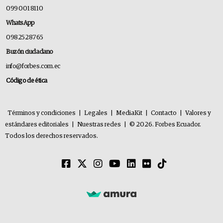
099 001 8110
WhatsApp
0982528765
Buzón ciudadano
info@forbes.com.ec
Código de ética
Términos y condiciones
|
Legales
|
MediaKit
|
Contacto
|
Valores y
estándares editoriales
|
Nuestras redes
|
© 2026. Forbes Ecuador.
Todos los derechos reservados.