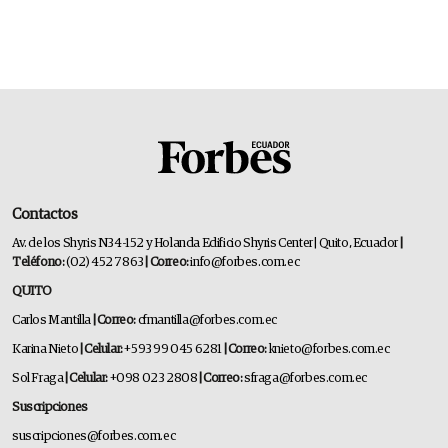
Contactos
Av. de los Shyris N34-152 y Holanda Edificio Shyris Center | Quito, Ecuador
|
Teléfono:
(02) 452 7863
| Correo:
info@forbes.com.ec
QUITO
Carlos Mantilla
| Correo:
cfmantilla@forbes.com.ec
Karina Nieto
| Celular:
+593 99 045 6281
| Correo:
knieto@forbes.com.ec
Sol Fraga
| Celular:
+098 023 2808
| Correo:
sfraga@forbes.com.ec
Suscripciones
suscripciones@forbes.com.ec