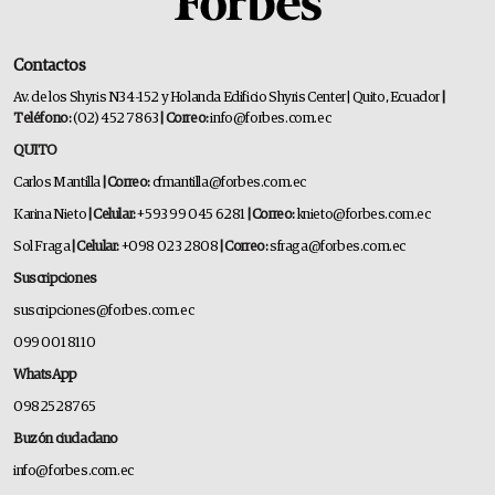
Contactos
Av. de los Shyris N34-152 y Holanda Edificio Shyris Center | Quito, Ecuador
|
Teléfono:
(02) 452 7863
| Correo:
info@forbes.com.ec
QUITO
Carlos Mantilla
| Correo:
cfmantilla@forbes.com.ec
Karina Nieto
| Celular:
+593 99 045 6281
| Correo:
knieto@forbes.com.ec
Sol Fraga
| Celular:
+098 023 2808
| Correo:
sfraga@forbes.com.ec
Suscripciones
suscripciones@forbes.com.ec
099 001 8110
WhatsApp
0982528765
Buzón ciudadano
info@forbes.com.ec