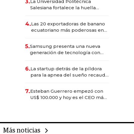
3.
La Universidad Politécnica
Salesiana fortalece la huella
científica del Ecuador
4.
Las 20 exportadoras de banano
ecuatoriano más poderosas en
2025
5.
Samsung presenta una nueva
generación de tecnología con
Inteligencia Artificial integrada
6.
La startup detrás de la píldora
para la apnea del sueño recauda
US$ 192 millones en su salida a
bolsa
7.
Esteban Guerrero empezó con
US$ 100.000 y hoy es el CEO más
joven de la banca ecuatoriana
Más noticias