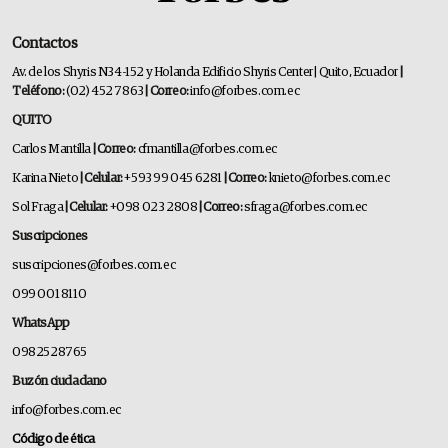
Contactos
Av. de los Shyris N34-152 y Holanda Edificio Shyris Center | Quito, Ecuador
|
Teléfono:
(02) 452 7863
| Correo:
info@forbes.com.ec
QUITO
Carlos Mantilla
| Correo:
cfmantilla@forbes.com.ec
Karina Nieto
| Celular:
+593 99 045 6281
| Correo:
knieto@forbes.com.ec
Sol Fraga
| Celular:
+098 023 2808
| Correo:
sfraga@forbes.com.ec
Suscripciones
suscripciones@forbes.com.ec
099 001 8110
WhatsApp
0982528765
Buzón ciudadano
info@forbes.com.ec
Código de ética