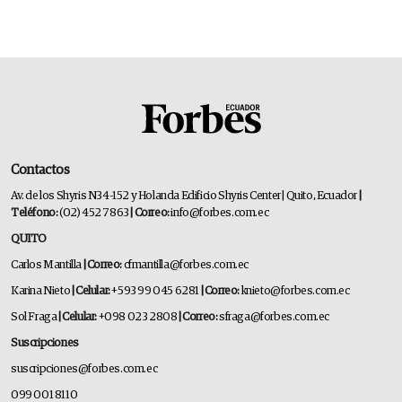
Contactos
Av. de los Shyris N34-152 y Holanda Edificio Shyris Center | Quito, Ecuador
|
Teléfono:
(02) 452 7863
| Correo:
info@forbes.com.ec
QUITO
Carlos Mantilla
| Correo:
cfmantilla@forbes.com.ec
Karina Nieto
| Celular:
+593 99 045 6281
| Correo:
knieto@forbes.com.ec
Sol Fraga
| Celular:
+098 023 2808
| Correo:
sfraga@forbes.com.ec
Suscripciones
suscripciones@forbes.com.ec
099 001 8110