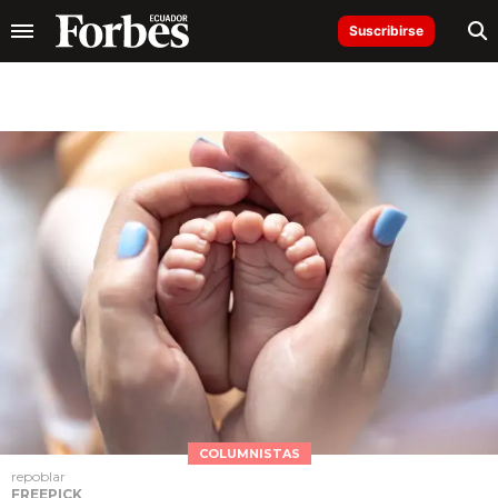
Suscribirse
COLUMNISTAS
repoblar
FREEPICK