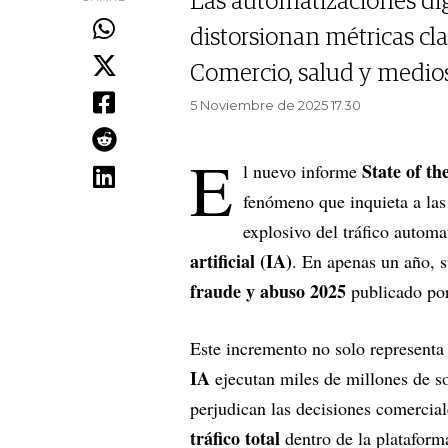
Las automatizaciones dig
distorsionan métricas cl
Comercio, salud y medios
5 Noviembre de 2025 17.30
E
State of th
l nuevo informe
fenómeno que inquieta a las
explosivo del tráfico autom
artificial (IA)
. En apenas un año, 
fraude y abuso 2025
publicado por
Este incremento no solo representa
IA
ejecutan miles de millones de sol
perjudican las decisiones comercial
tráfico total
dentro de la platafor