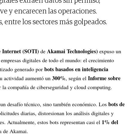
itales extraen datos sin permiso,
ave y encarecen las operaciones.
, entre los sectores más golpeados.
e Internet (SOTI)
Akamai Technologies)
de
expuso un
 empresas digitales de todo el mundo: el crecimiento
bots basados en inteligencia
atizado generado por
300%
Informe sobre
su actividad aumentó un
, según el
 la compañía de ciberseguridad y cloud computing.
bots de
 un desafío técnico, sino también económico. Los
icitudes diarias, distorsionan los análisis digitales y
1% del
es. Actualmente, estos bots representan casi el
ma de Akamai.