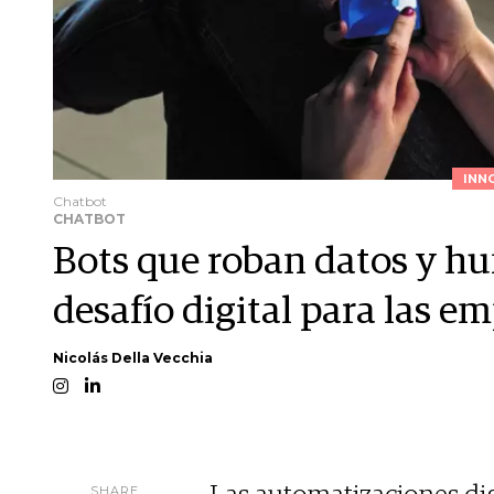
INN
Chatbot
CHATBOT
Bots que roban datos y hu
desafío digital para las e
Nicolás Della Vecchia
SHARE