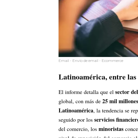
Email - Envío de email - Ecommerce
Latinoamérica, entre las
sector de
El informe detalla que el
25 mil millones
global, con más de
Latinoamérica
, la tendencia se re
servicios financier
seguido por los
minoristas
del comercio, los
conce
nivel de exposición del comercio el