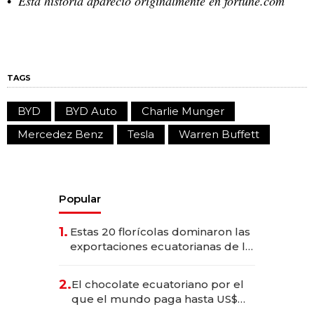
Esta historia apareció originalmente en
fortune.com
TAGS
BYD
BYD Auto
Charlie Munger
Mercedez Benz
Tesla
Warren Buffett
Popular
1.
Estas 20 florícolas dominaron las
exportaciones ecuatorianas de la
industria en 2025
2.
El chocolate ecuatoriano por el
que el mundo paga hasta US$
490 por barra