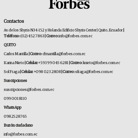
Contactos
Av. de los Shyris N34-152 y Holanda Edificio Shyris Center | Quito, Ecuador
|
Teléfono:
(02) 452 7863
| Correo:
info@forbes.com.ec
QUITO
Carlos Mantilla
| Correo:
cfmantilla@forbes.com.ec
Karina Nieto
| Celular:
+593 99 045 6281
| Correo:
knieto@forbes.com.ec
Sol Fraga
| Celular:
+098 023 2808
| Correo:
sfraga@forbes.com.ec
Suscripciones
suscripciones@forbes.com.ec
099 001 8110
WhatsApp
0982528765
Buzón ciudadano
info@forbes.com.ec