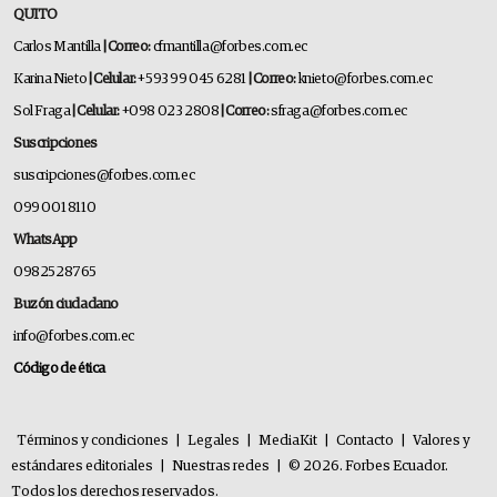
QUITO
Carlos Mantilla
| Correo:
cfmantilla@forbes.com.ec
Karina Nieto
| Celular:
+593 99 045 6281
| Correo:
knieto@forbes.com.ec
Sol Fraga
| Celular:
+098 023 2808
| Correo:
sfraga@forbes.com.ec
Suscripciones
suscripciones@forbes.com.ec
099 001 8110
WhatsApp
0982528765
Buzón ciudadano
info@forbes.com.ec
Código de ética
Términos y condiciones
|
Legales
|
MediaKit
|
Contacto
|
Valores y
estándares editoriales
|
Nuestras redes
|
© 2026. Forbes Ecuador.
Todos los derechos reservados.