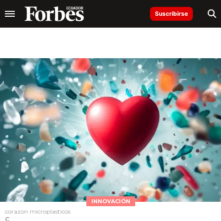
Suscribirse
INNOVACIÓN
corazon microplasticos
C