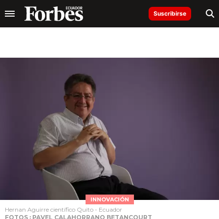
Suscribirse
INNOVACIÓN
Hernan Aguirre científico Quito - Ecuador
FOTOS : PAVEL CALAHORRANO BETANCOURT