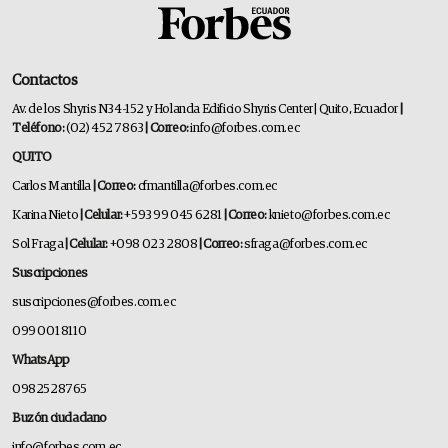
Contactos
Av. de los Shyris N34-152 y Holanda Edificio Shyris Center | Quito, Ecuador
|
Teléfono:
(02) 452 7863
| Correo:
info@forbes.com.ec
QUITO
Carlos Mantilla
| Correo:
cfmantilla@forbes.com.ec
Karina Nieto
| Celular:
+593 99 045 6281
| Correo:
knieto@forbes.com.ec
Sol Fraga
| Celular:
+098 023 2808
| Correo:
sfraga@forbes.com.ec
Suscripciones
suscripciones@forbes.com.ec
099 001 8110
WhatsApp
0982528765
Buzón ciudadano
info@forbes.com.ec