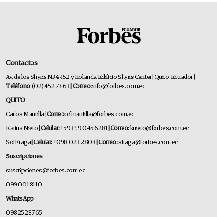
Contactos
Av. de los Shyris N34-152 y Holanda Edificio Shyris Center | Quito, Ecuador
|
Teléfono:
(02) 452 7863
| Correo:
info@forbes.com.ec
QUITO
Carlos Mantilla
| Correo:
cfmantilla@forbes.com.ec
Karina Nieto
| Celular:
+593 99 045 6281
| Correo:
knieto@forbes.com.ec
Sol Fraga
| Celular:
+098 023 2808
| Correo:
sfraga@forbes.com.ec
Suscripciones
suscripciones@forbes.com.ec
099 001 8110
WhatsApp
0982528765