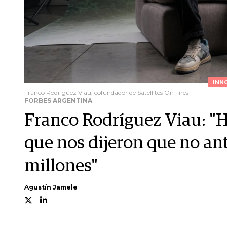
INN
Franco Rodríguez Viau, cofundador de Satellites On Fires
FORBES ARGENTINA
Franco Rodríguez Viau: "
que nos dijeron que no ant
millones"
Agustín Jamele