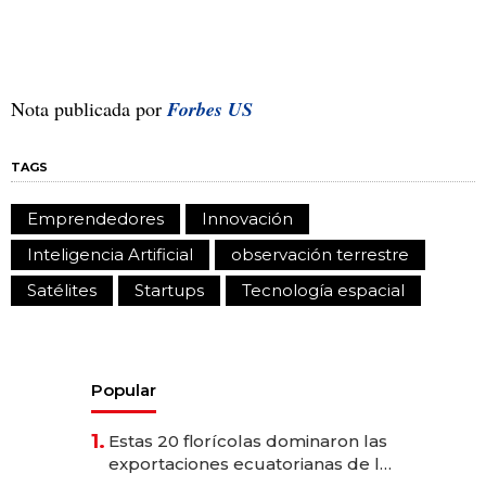
Nota publicada por
Forbes US
TAGS
Emprendedores
Innovación
Inteligencia Artificial
observación terrestre
Satélites
Startups
Tecnología espacial
Popular
1.
Estas 20 florícolas dominaron las
exportaciones ecuatorianas de la