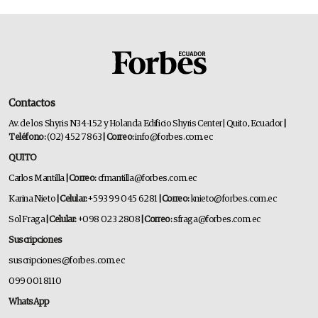
Contactos
Av. de los Shyris N34-152 y Holanda Edificio Shyris Center | Quito, Ecuador
|
Teléfono:
(02) 452 7863
| Correo:
info@forbes.com.ec
QUITO
Carlos Mantilla
| Correo:
cfmantilla@forbes.com.ec
Karina Nieto
| Celular:
+593 99 045 6281
| Correo:
knieto@forbes.com.ec
Sol Fraga
| Celular:
+098 023 2808
| Correo:
sfraga@forbes.com.ec
Suscripciones
suscripciones@forbes.com.ec
099 001 8110
WhatsApp