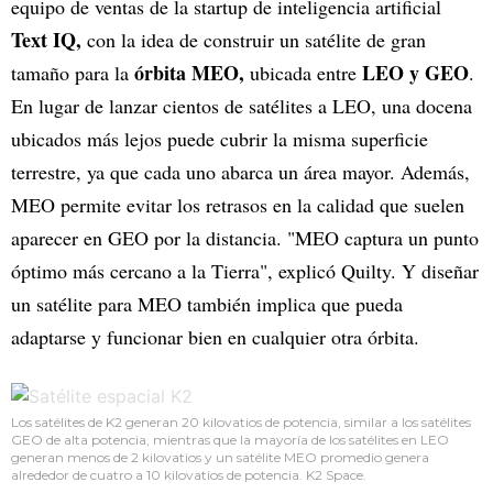
equipo de ventas de la startup de inteligencia artificial
Text IQ,
con la idea de construir un satélite de gran
órbita MEO,
LEO y GEO
tamaño para la
ubicada entre
.
En lugar de lanzar cientos de satélites a LEO, una docena
ubicados más lejos puede cubrir la misma superficie
terrestre, ya que cada uno abarca un área mayor. Además,
MEO permite evitar los retrasos en la calidad que suelen
aparecer en GEO por la distancia. "MEO captura un punto
óptimo más cercano a la Tierra", explicó Quilty. Y diseñar
un satélite para MEO también implica que pueda
adaptarse y funcionar bien en cualquier otra órbita.
Los satélites de K2 generan 20 kilovatios de potencia, similar a los satélites
GEO de alta potencia, mientras que la mayoría de los satélites en LEO
generan menos de 2 kilovatios y un satélite MEO promedio genera
alrededor de cuatro a 10 kilovatios de potencia. K2 Space.