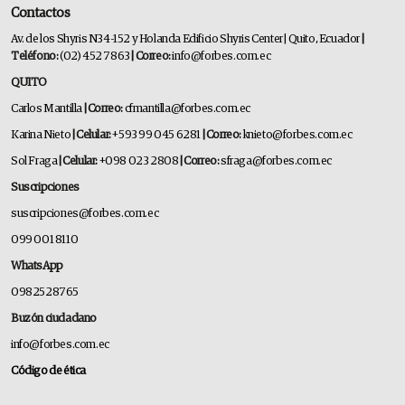
Contactos
Av. de los Shyris N34-152 y Holanda Edificio Shyris Center | Quito, Ecuador
|
Teléfono:
(02) 452 7863
| Correo:
info@forbes.com.ec
QUITO
Carlos Mantilla
| Correo:
cfmantilla@forbes.com.ec
Karina Nieto
| Celular:
+593 99 045 6281
| Correo:
knieto@forbes.com.ec
Sol Fraga
| Celular:
+098 023 2808
| Correo:
sfraga@forbes.com.ec
Suscripciones
suscripciones@forbes.com.ec
099 001 8110
WhatsApp
0982528765
Buzón ciudadano
info@forbes.com.ec
Código de ética