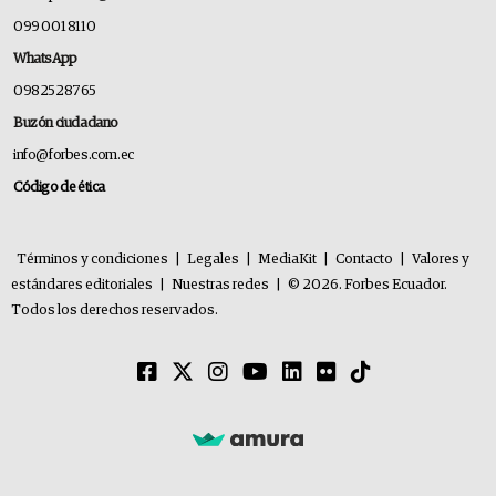
099 001 8110
WhatsApp
0982528765
Buzón ciudadano
info@forbes.com.ec
Código de ética
Términos y condiciones
|
Legales
|
MediaKit
|
Contacto
|
Valores y
estándares editoriales
|
Nuestras redes
|
© 2026. Forbes Ecuador.
Todos los derechos reservados.