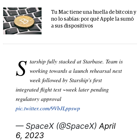
Tu Mac tiene una huella de bitcoin y
no lo sabías: por qué Apple la sumó
a sus dispositivos
S
tarship fully stacked at Starbase. Team is
working towards a launch rehearsal next
week followed by Starship's first
integrated flight test ~week later pending
regulatory approval
pic.twitter.com/9VbJLppswp
— SpaceX (@SpaceX)
April
6, 2023