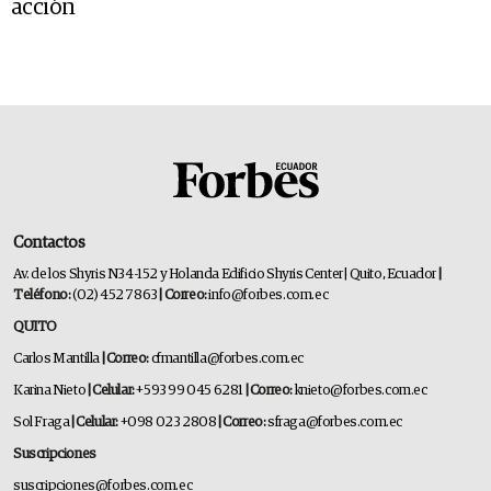
acción
Contactos
Av. de los Shyris N34-152 y Holanda Edificio Shyris Center | Quito, Ecuador
|
Teléfono:
(02) 452 7863
| Correo:
info@forbes.com.ec
QUITO
Carlos Mantilla
| Correo:
cfmantilla@forbes.com.ec
Karina Nieto
| Celular:
+593 99 045 6281
| Correo:
knieto@forbes.com.ec
Sol Fraga
| Celular:
+098 023 2808
| Correo:
sfraga@forbes.com.ec
Suscripciones
suscripciones@forbes.com.ec