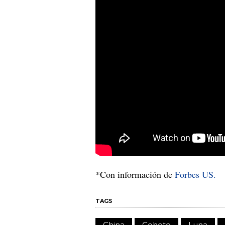
*Con información de
Forbes US.
TAGS
China
Cohete
Luna