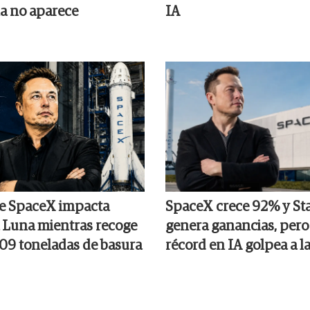
a no aparece
IA
e SpaceX impacta
SpaceX crece 92% y Sta
a Luna mientras recoge
genera ganancias, pero 
09 toneladas de basura
récord en IA golpea a l