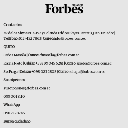
Contactos
Av. de los Shyris N34-152 y Holanda Edificio Shyris Center | Quito, Ecuador
|
Teléfono:
(02) 452 7863
| Correo:
info@forbes.com.ec
QUITO
Carlos Mantilla
| Correo:
cfmantilla@forbes.com.ec
Karina Nieto
| Celular:
+593 99 045 6281
| Correo:
knieto@forbes.com.ec
Sol Fraga
| Celular:
+098 023 2808
| Correo:
sfraga@forbes.com.ec
Suscripciones
suscripciones@forbes.com.ec
099 001 8110
WhatsApp
0982528765
Buzón ciudadano