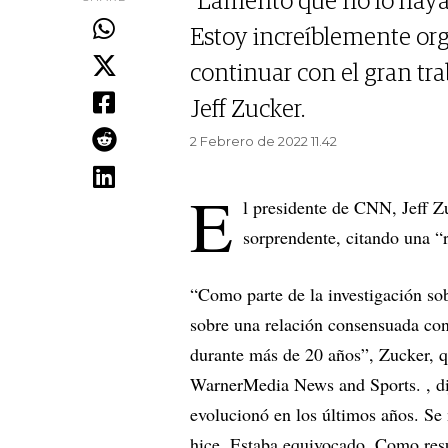
"Lamento que no lo hay
Estoy increíblemente or
continuar con el gran tra
Jeff Zucker.
2 Febrero de 2022 11.42
E
l presidente de CNN, Jeff Z
sorprendente, citando una “
“Como parte de la investigación 
sobre una relación consensuada con
durante más de 20 años”, Zucker, 
WarnerMedia News and Sports. , di
evolucionó en los últimos años. Se
hice. Estaba equivocado. Como resu