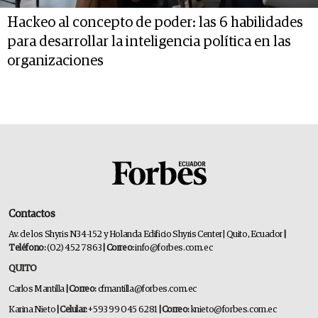
Hackeo al concepto de poder: las 6 habilidades
para desarrollar la inteligencia política en las
organizaciones
Contactos
Av. de los Shyris N34-152 y Holanda Edificio Shyris Center | Quito, Ecuador
|
Teléfono:
(02) 452 7863
| Correo:
info@forbes.com.ec
QUITO
Carlos Mantilla
| Correo:
cfmantilla@forbes.com.ec
Karina Nieto
| Celular:
+593 99 045 6281
| Correo:
knieto@forbes.com.ec