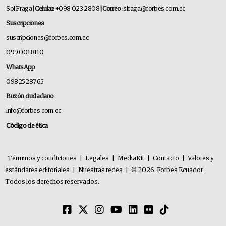
Sol Fraga
| Celular:
+098 023 2808
| Correo:
sfraga@forbes.com.ec
Suscripciones
suscripciones@forbes.com.ec
099 001 8110
WhatsApp
0982528765
Buzón ciudadano
info@forbes.com.ec
Código de ética
Términos y condiciones
|
Legales
|
MediaKit
|
Contacto
|
Valores y
estándares editoriales
|
Nuestras redes
|
© 2026. Forbes Ecuador.
Todos los derechos reservados.