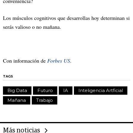
conveniencia?
Los músculos cognitivos que desarrollas hoy determinan si
serás valioso o no mañana.
Con información de
Forbes US
.
TAGS
Big Data
Futuro
IA
Inteligencia Artficial
Mañana
Trabajo
Más noticias