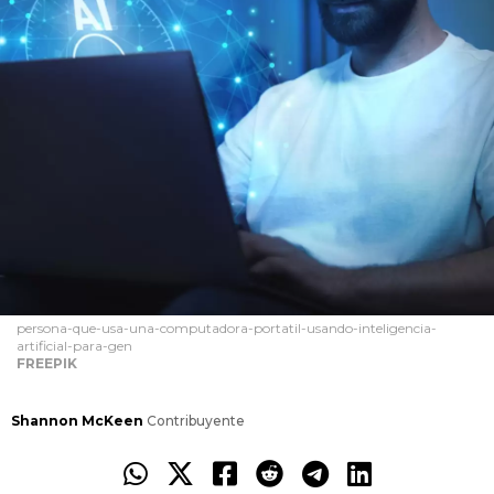
persona-que-usa-una-computadora-portatil-usando-inteligencia-
artificial-para-gen
FREEPIK
Shannon McKeen
Contribuyente