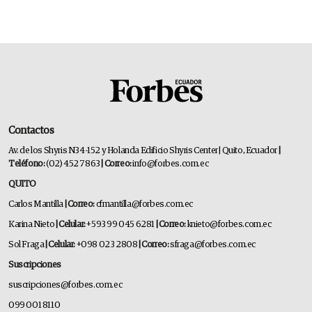
Contactos
Av. de los Shyris N34-152 y Holanda Edificio Shyris Center | Quito, Ecuador
|
Teléfono:
(02) 452 7863
| Correo:
info@forbes.com.ec
QUITO
Carlos Mantilla
| Correo:
cfmantilla@forbes.com.ec
Karina Nieto
| Celular:
+593 99 045 6281
| Correo:
knieto@forbes.com.ec
Sol Fraga
| Celular:
+098 023 2808
| Correo:
sfraga@forbes.com.ec
Suscripciones
suscripciones@forbes.com.ec
099 001 8110