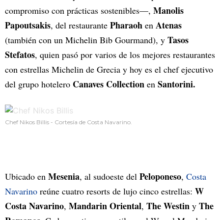
Manolis
compromiso con prácticas sostenibles—,
Papoutsakis
Pharaoh
Atenas
, del restaurante
en
Tasos
(también con un Michelin Bib Gourmand), y
Stefatos
, quien pasó por varios de los mejores restaurantes
con estrellas Michelin de
Grecia y hoy es el chef ejecutivo
Canaves Collection
Santorini.
del grupo hotelero
en
Chef Nikos Billis - Cortesía de Costa Navarino.
Mesenia
Peloponeso
Ubicado en
, al sudoeste del
,
Costa
W
Navarino
reúne cuatro resorts de lujo cinco estrellas:
Costa Navarino
Mandarin Oriental
The Westin
The
,
,
y