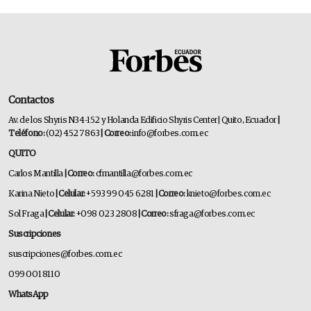
Contactos
Av. de los Shyris N34-152 y Holanda Edificio Shyris Center | Quito, Ecuador
|
Teléfono:
(02) 452 7863
| Correo:
info@forbes.com.ec
QUITO
Carlos Mantilla
| Correo:
cfmantilla@forbes.com.ec
Karina Nieto
| Celular:
+593 99 045 6281
| Correo:
knieto@forbes.com.ec
Sol Fraga
| Celular:
+098 023 2808
| Correo:
sfraga@forbes.com.ec
Suscripciones
suscripciones@forbes.com.ec
099 001 8110
WhatsApp