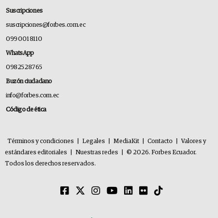
Suscripciones
suscripciones@forbes.com.ec
099 001 8110
WhatsApp
0982528765
Buzón ciudadano
info@forbes.com.ec
Código de ética
Términos y condiciones
|
Legales
|
MediaKit
|
Contacto
|
Valores y
estándares editoriales
|
Nuestras redes
|
© 2026. Forbes Ecuador.
Todos los derechos reservados.