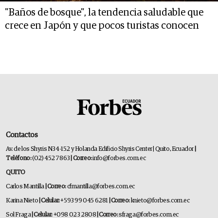
"Baños de bosque", la tendencia saludable que
crece en Japón y que pocos turistas conocen
Contactos
Av. de los Shyris N34-152 y Holanda Edificio Shyris Center | Quito, Ecuador
|
Teléfono:
(02) 452 7863
| Correo:
info@forbes.com.ec
QUITO
Carlos Mantilla
| Correo:
cfmantilla@forbes.com.ec
Karina Nieto
| Celular:
+593 99 045 6281
| Correo:
knieto@forbes.com.ec
Sol Fraga
| Celular:
+098 023 2808
| Correo:
sfraga@forbes.com.ec