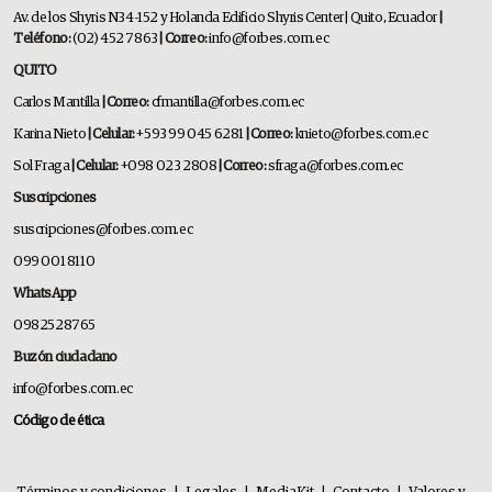
Av. de los Shyris N34-152 y Holanda Edificio Shyris Center | Quito, Ecuador
|
Teléfono:
(02) 452 7863
| Correo:
info@forbes.com.ec
QUITO
Carlos Mantilla
| Correo:
cfmantilla@forbes.com.ec
Karina Nieto
| Celular:
+593 99 045 6281
| Correo:
knieto@forbes.com.ec
Sol Fraga
| Celular:
+098 023 2808
| Correo:
sfraga@forbes.com.ec
Suscripciones
suscripciones@forbes.com.ec
099 001 8110
WhatsApp
0982528765
Buzón ciudadano
info@forbes.com.ec
Código de ética