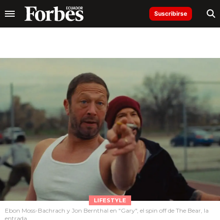
Suscribirse
LIFESTYLE
Ebon Moss-Bachrach y Jon Bernthal en "Gary", el spin off de The Bear, la
entrada