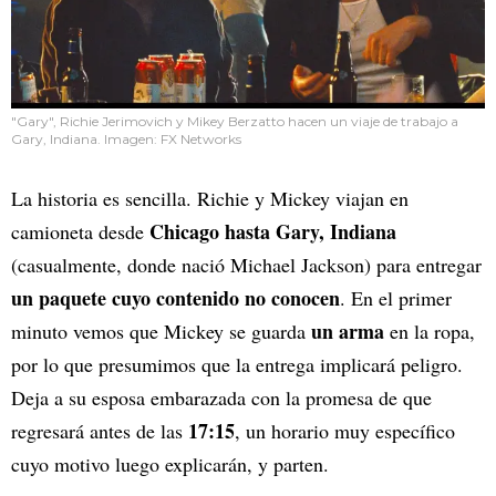
"Gary", Richie Jerimovich y Mikey Berzatto hacen un viaje de trabajo a
Gary, Indiana. Imagen: FX Networks
La historia es sencilla. Richie y Mickey viajan en
Chicago hasta Gary, Indiana
camioneta desde
(casualmente, donde nació Michael Jackson) para entregar
un paquete cuyo contenido no conocen
. En el primer
un arma
minuto vemos que Mickey se guarda
en la ropa,
por lo que presumimos que la entrega implicará peligro.
Deja a su esposa embarazada con la promesa de que
17:15
regresará antes de las
, un horario muy específico
cuyo motivo luego explicarán, y parten.