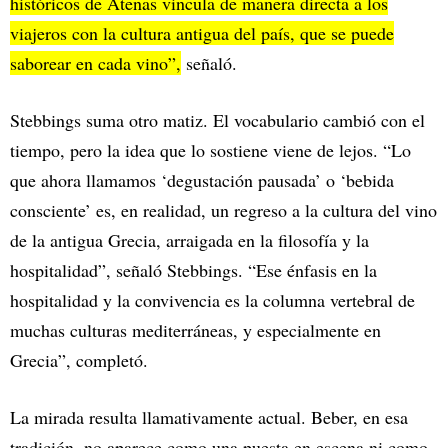
históricos de Atenas vincula de manera directa a los
viajeros con la cultura antigua del país, que se puede
saborear en cada vino”,
señaló.
Stebbings suma otro matiz. El vocabulario cambió con el
tiempo, pero la idea que lo sostiene viene de lejos. “Lo
que ahora llamamos ‘degustación pausada’ o ‘bebida
consciente’ es, en realidad, un regreso a la cultura del vino
de la antigua Grecia, arraigada en la filosofía y la
hospitalidad”, señaló Stebbings. “Ese énfasis en la
hospitalidad y la convivencia es la columna vertebral de
muchas culturas mediterráneas, y especialmente en
Grecia”, completó.
La mirada resulta llamativamente actual. Beber, en esa
tradición, no aparece como una puesta en escena ni como