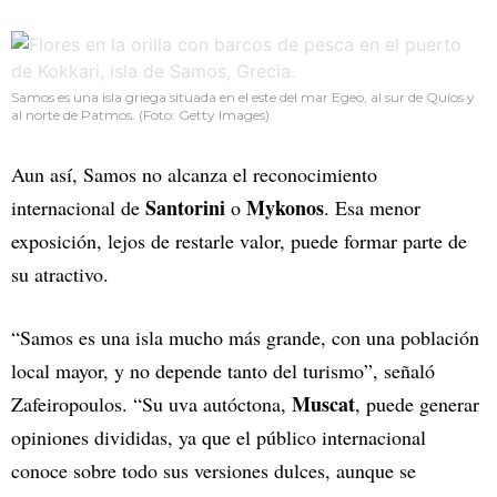
Samos es una isla griega situada en el este del mar Egeo, al sur de Quíos y
al norte de Patmos. (Foto: Getty Images).
Aun así, Samos no alcanza el reconocimiento
Santorini
Mykonos
internacional de
o
. Esa menor
exposición, lejos de restarle valor, puede formar parte de
su atractivo.
“Samos es una isla mucho más grande, con una población
local mayor, y no depende tanto del turismo”, señaló
Muscat
Zafeiropoulos. “Su uva autóctona,
, puede generar
opiniones divididas, ya que el público internacional
conoce sobre todo sus versiones dulces, aunque se