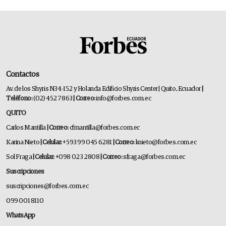
Contactos
Av. de los Shyris N34-152 y Holanda Edificio Shyris Center | Quito, Ecuador
|
Teléfono:
(02) 452 7863
| Correo:
info@forbes.com.ec
QUITO
Carlos Mantilla
| Correo:
cfmantilla@forbes.com.ec
Karina Nieto
| Celular:
+593 99 045 6281
| Correo:
knieto@forbes.com.ec
Sol Fraga
| Celular:
+098 023 2808
| Correo:
sfraga@forbes.com.ec
Suscripciones
suscripciones@forbes.com.ec
099 001 8110
WhatsApp