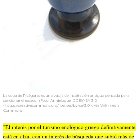
La copa de Pitágoras es una vasija de inspiración antigua pensada para
sancionar el exceso. (Foto: Annielogue, CC BY-SA 3.0
<https://creativecommons.org/licenses/by-sa/3.0>, via Wikimedia
Commons).
"El interés por el turismo enológico griego definitivamente
está en alza, con un interés de búsqueda que subió más de