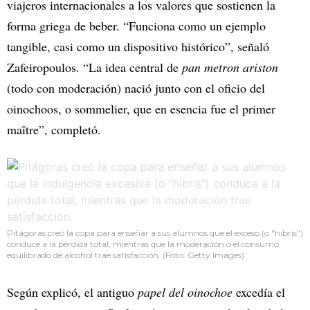
viajeros internacionales a los valores que sostienen la
forma griega de beber. “Funciona como un ejemplo
tangible, casi como un dispositivo histórico”, señaló
Zafeiropoulos. “La idea central de
pan metron ariston
(todo con moderación) nació junto con el oficio del
oinochoos, o sommelier, que en esencia fue el primer
maître”, completó.
Pitágoras creó la copa para enseñar a sus alumnos que el exceso (o "hibris")
conduce a la pérdida total, mientras que la moderación o el consumo
equilibrado de alcohol trae satisfacción. (Foto: Getty Images).
Según explicó, el antiguo
papel del oinochoe
excedía el