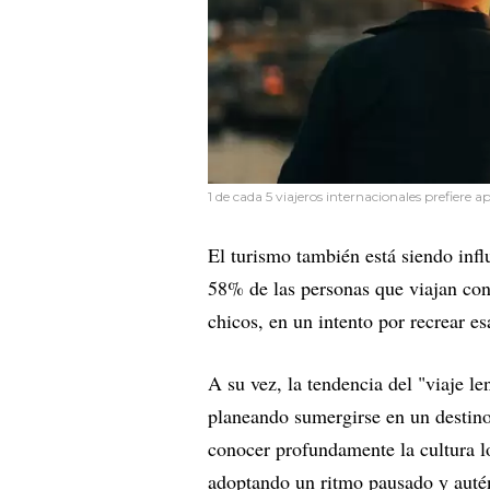
1 de cada 5 viajeros internacionales prefier
El turismo también está siendo infl
58% de las personas que viajan con 
chicos, en un intento por recrear e
A su vez, la tendencia del "viaje l
planeando sumergirse en un destin
conocer profundamente la cultura lo
adoptando un ritmo pausado y autént