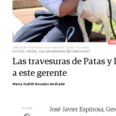
LIF
José javier Espinosa y sus mascotas Quito - Ecuador
FOTOS : PAVEL CALAHORRANO BETANCOURT
Las travesuras de Patas y 
a este gerente
María Judith Rosales Andrade
SHARE
José Javier Espinosa, Ge