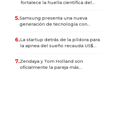
fortalece la huella científica del
Ecuador
5.
Samsung presenta una nueva
generación de tecnología con
Inteligencia Artificial integrada
6.
La startup detrás de la píldora para
la apnea del sueño recauda US$
192 millones en su salida a bolsa
7.
Zendaya y Tom Holland son
oficialmente la pareja más
taquillera de 2026