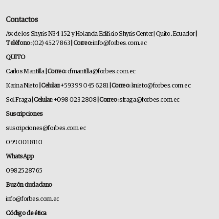
Contactos
Av. de los Shyris N34-152 y Holanda Edificio Shyris Center | Quito, Ecuador
|
Teléfono:
(02) 452 7863
| Correo:
info@forbes.com.ec
QUITO
Carlos Mantilla
| Correo:
cfmantilla@forbes.com.ec
Karina Nieto
| Celular:
+593 99 045 6281
| Correo:
knieto@forbes.com.ec
Sol Fraga
| Celular:
+098 023 2808
| Correo:
sfraga@forbes.com.ec
Suscripciones
suscripciones@forbes.com.ec
099 001 8110
WhatsApp
0982528765
Buzón ciudadano
info@forbes.com.ec
Código de ética