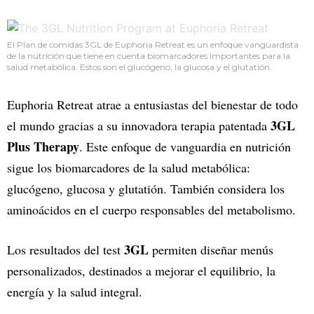
El Plan de comidas 3GL de Euphoria Retreat es un enfoque vanguardista
de la nutrición que tiene en cuenta biomarcadores importantes para la
salud metabólica. Estos son el glucógeno, la glucosa y el glutatión.
Euphoria Retreat atrae a entusiastas del bienestar de todo
3GL
el mundo gracias a su innovadora terapia patentada
Plus Therapy
. Este enfoque de vanguardia en nutrición
sigue los biomarcadores de la salud metabólica:
glucógeno, glucosa y glutatión. También considera los
aminoácidos en el cuerpo responsables del metabolismo.
3GL
Los resultados del test
permiten diseñar menús
personalizados, destinados a mejorar el equilibrio, la
energía y la salud integral.