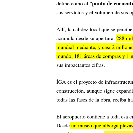
punto de encuent
define como el “
sus servicios y el volumen de sus 
Allí, la calidez local que se percib
acumula desde su apertura:
288 mil
mundial mediante, y casi 2 millone
mundo; 181 áreas de compras y 1 m
sus impactantes cifras.
İGA es el proyecto de infraestruct
construcción, aunque sigue expandi
todas las fases de la obra, reciba h
El aeropuerto contiene a toda esa e
Desde
un museo que alberga piezas 