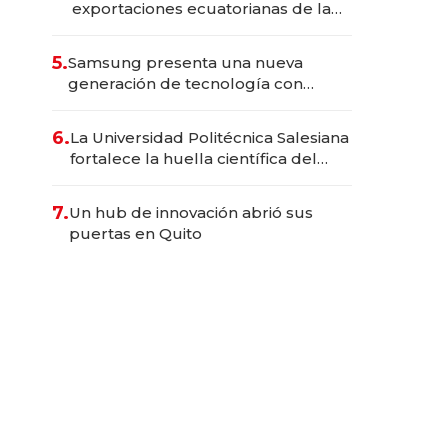
exportaciones ecuatorianas de la
industria en 2025
5.
Samsung presenta una nueva
generación de tecnología con
Inteligencia Artificial integrada
6.
La Universidad Politécnica Salesiana
fortalece la huella científica del
Ecuador
7.
Un hub de innovación abrió sus
puertas en Quito