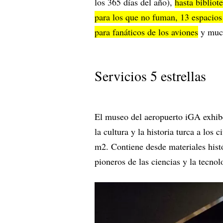
los 365 días del año),
hasta bibliot
para los que no fuman, 13 espacios 
para fanáticos de los aviones
y muc
Servicios 5 estrellas
El museo del aeropuerto iGA exhi
la cultura y la historia turca a los
m2. Contiene desde materiales histó
pioneros de las ciencias y la tecno