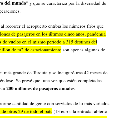
ro del mundo
” y que se caracteriza por la diversidad de
operaciones.
e al recorrer el aeropuerto entibia los números fríos que
lones de pasajeros en los últimos cinco años, pandemia
s de vuelos en el mismo período a 315 destinos del
illón de m2 de estacionamiento
son apenas algunas de
ura más grande de Turquía y se inauguró tras 42 meses de
éndose. Se prevé que, una vez que estén completadas
200 millones de pasajeros anuales
asta
.
norme cantidad de gente con servicios de lo más variados.
de otros 29 de todo el país
(13 euros la entrada, abierto