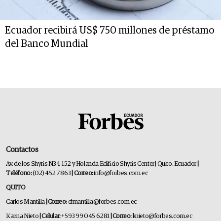
Ecuador recibirá US$ 750 millones de préstamo
del Banco Mundial
Contactos
Av. de los Shyris N34-152 y Holanda Edificio Shyris Center | Quito, Ecuador
|
Teléfono:
(02) 452 7863
| Correo:
info@forbes.com.ec
QUITO
Carlos Mantilla
| Correo:
cfmantilla@forbes.com.ec
Karina Nieto
| Celular:
+593 99 045 6281
| Correo:
knieto@forbes.com.ec