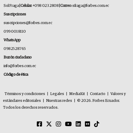
Sol Fraga
| Celular:
+098 023 2808
| Correo:
sfraga@forbes.com.ec
Suscripciones
suscripciones@forbes.com.ec
099 001 8110
WhatsApp
0982528765
Buzón ciudadano
info@forbes.com.ec
Código de ética
Términos y condiciones
|
Legales
|
MediaKit
|
Contacto
|
Valores y
estándares editoriales
|
Nuestras redes
|
© 2026. Forbes Ecuador.
Todos los derechos reservados.