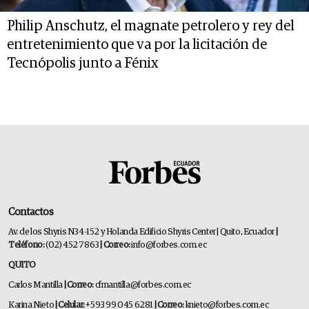
Philip Anschutz, el magnate petrolero y rey del
entretenimiento que va por la licitación de
Tecnópolis junto a Fénix
Contactos
Av. de los Shyris N34-152 y Holanda Edificio Shyris Center | Quito, Ecuador
|
Teléfono:
(02) 452 7863
| Correo:
info@forbes.com.ec
QUITO
Carlos Mantilla
| Correo:
cfmantilla@forbes.com.ec
Karina Nieto
| Celular:
+593 99 045 6281
| Correo:
knieto@forbes.com.ec