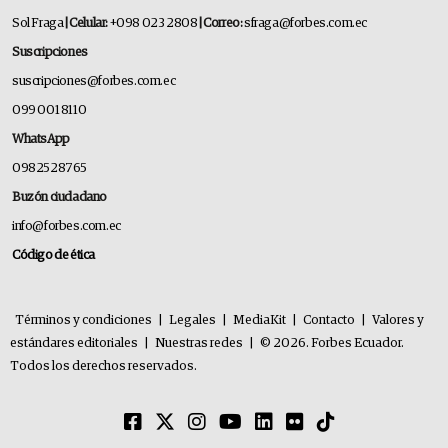
Sol Fraga
| Celular:
+098 023 2808
| Correo:
sfraga@forbes.com.ec
Suscripciones
suscripciones@forbes.com.ec
099 001 8110
WhatsApp
0982528765
Buzón ciudadano
info@forbes.com.ec
Código de ética
Términos y condiciones
|
Legales
|
MediaKit
|
Contacto
|
Valores y
estándares editoriales
|
Nuestras redes
|
© 2026. Forbes Ecuador.
Todos los derechos reservados.