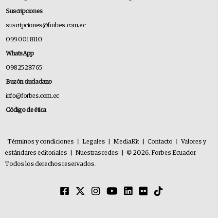
Suscripciones
suscripciones@forbes.com.ec
099 001 8110
WhatsApp
0982528765
Buzón ciudadano
info@forbes.com.ec
Código de ética
Términos y condiciones
|
Legales
|
MediaKit
|
Contacto
|
Valores y
estándares editoriales
|
Nuestras redes
|
© 2026. Forbes Ecuador.
Todos los derechos reservados.