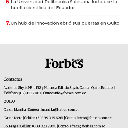
6.
La Universidad Politécnica Salesiana fortalece la
huella científica del Ecuador
7.
Un hub de innovación abrió sus puertas en Quito
Contactos
Av. de los Shyris N34-152 y Holanda Edificio Shyris Center | Quito, Ecuador
|
Teléfono:
(02) 452 7863
| Correo:
info@forbes.com.ec
QUITO
Carlos Mantilla
| Correo:
cfmantilla@forbes.com.ec
Karina Nieto
| Celular:
+593 99 045 6281
| Correo:
knieto@forbes.com.ec
Sol Fraga
| Celular:
+098 023 2808
| Correo:
sfraga@forbes.com.ec