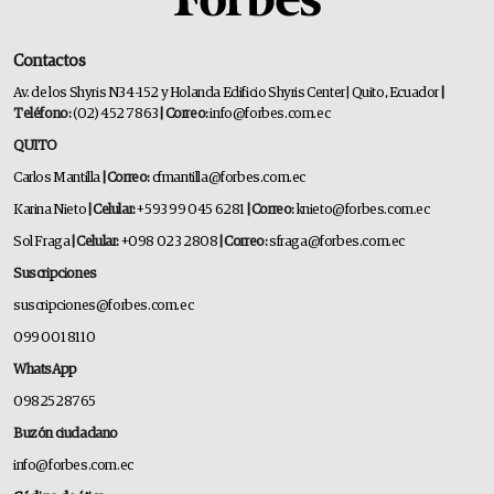
Contactos
Av. de los Shyris N34-152 y Holanda Edificio Shyris Center | Quito, Ecuador
|
Teléfono:
(02) 452 7863
| Correo:
info@forbes.com.ec
QUITO
Carlos Mantilla
| Correo:
cfmantilla@forbes.com.ec
Karina Nieto
| Celular:
+593 99 045 6281
| Correo:
knieto@forbes.com.ec
Sol Fraga
| Celular:
+098 023 2808
| Correo:
sfraga@forbes.com.ec
Suscripciones
suscripciones@forbes.com.ec
099 001 8110
WhatsApp
0982528765
Buzón ciudadano
info@forbes.com.ec