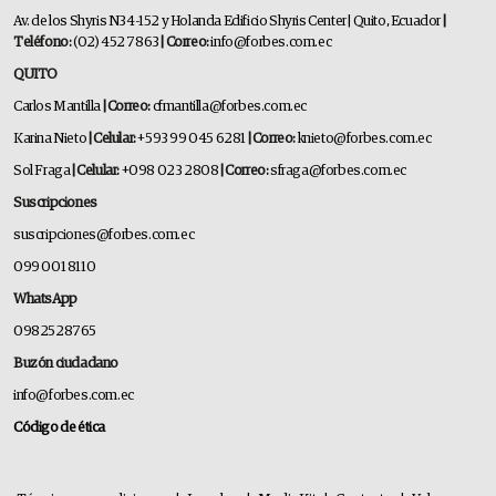
Av. de los Shyris N34-152 y Holanda Edificio Shyris Center | Quito, Ecuador
|
Teléfono:
(02) 452 7863
| Correo:
info@forbes.com.ec
QUITO
Carlos Mantilla
| Correo:
cfmantilla@forbes.com.ec
Karina Nieto
| Celular:
+593 99 045 6281
| Correo:
knieto@forbes.com.ec
Sol Fraga
| Celular:
+098 023 2808
| Correo:
sfraga@forbes.com.ec
Suscripciones
suscripciones@forbes.com.ec
099 001 8110
WhatsApp
0982528765
Buzón ciudadano
info@forbes.com.ec
Código de ética