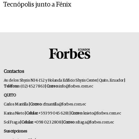
Tecnópolis junto a Fénix
Contactos
Av. de los Shyris N34-152 y Holanda Edificio Shyris Center | Quito, Ecuador
|
Teléfono:
(02) 452 7863
| Correo:
info@forbes.com.ec
QUITO
Carlos Mantilla
| Correo:
cfmantilla@forbes.com.ec
Karina Nieto
| Celular:
+593 99 045 6281
| Correo:
knieto@forbes.com.ec
Sol Fraga
| Celular:
+098 023 2808
| Correo:
sfraga@forbes.com.ec
Suscripciones