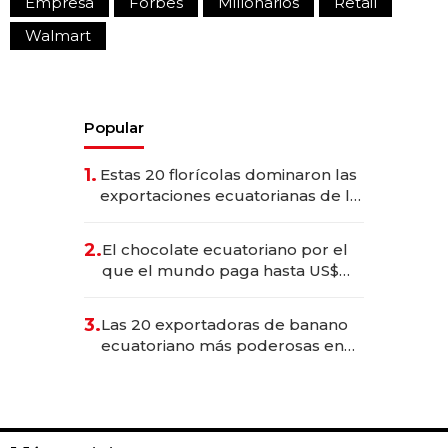
Empresa
Forbes
Millonarios
Retail
Walmart
Popular
1.
Estas 20 florícolas dominaron las
exportaciones ecuatorianas de la
industria en 2025
2.
El chocolate ecuatoriano por el
que el mundo paga hasta US$
490 por barra
3.
Las 20 exportadoras de banano
ecuatoriano más poderosas en
2025