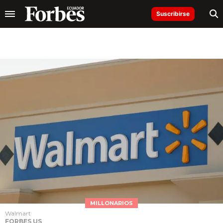
Suscribirse
MILLONARIOS
Walmart
FORBES US