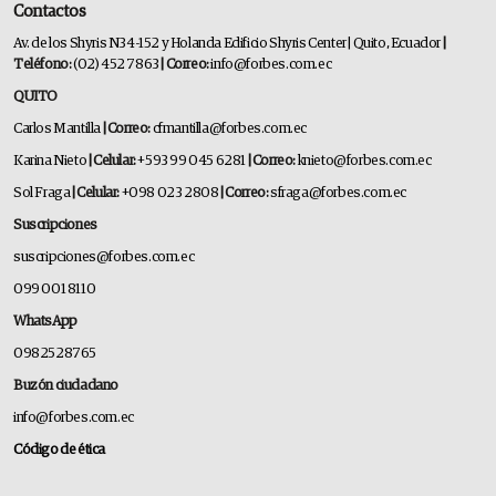
Contactos
Av. de los Shyris N34-152 y Holanda Edificio Shyris Center | Quito, Ecuador
|
Teléfono:
(02) 452 7863
| Correo:
info@forbes.com.ec
QUITO
Carlos Mantilla
| Correo:
cfmantilla@forbes.com.ec
Karina Nieto
| Celular:
+593 99 045 6281
| Correo:
knieto@forbes.com.ec
Sol Fraga
| Celular:
+098 023 2808
| Correo:
sfraga@forbes.com.ec
Suscripciones
suscripciones@forbes.com.ec
099 001 8110
WhatsApp
0982528765
Buzón ciudadano
info@forbes.com.ec
Código de ética