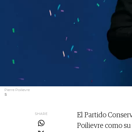
Pierre Poilievre
S
SHARE
El Partido Conserv
Poilievre como su 