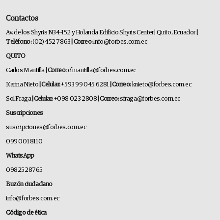
Contactos
Av. de los Shyris N34-152 y Holanda Edificio Shyris Center | Quito, Ecuador
|
Teléfono:
(02) 452 7863
| Correo:
info@forbes.com.ec
QUITO
Carlos Mantilla
| Correo:
cfmantilla@forbes.com.ec
Karina Nieto
| Celular:
+593 99 045 6281
| Correo:
knieto@forbes.com.ec
Sol Fraga
| Celular:
+098 023 2808
| Correo:
sfraga@forbes.com.ec
Suscripciones
suscripciones@forbes.com.ec
099 001 8110
WhatsApp
0982528765
Buzón ciudadano
info@forbes.com.ec
Código de ética