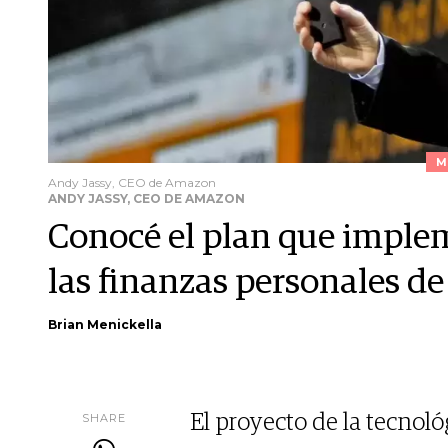
M
Andy Jassy, CEO de Amazon
ANDY JASSY, CEO DE AMAZON
Conocé el plan que impl
las finanzas personales d
Brian Menickella
SHARE
El proyecto de la tecnoló