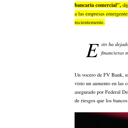
bancaria comercial",
dij
a las empresas emergentes
recientemente.
E
sto ha dejad
financieras 
Un vocero de FV Bank, un
visto un aumento en las c
asegurado por Federal Dep
de riesgos que los bancos