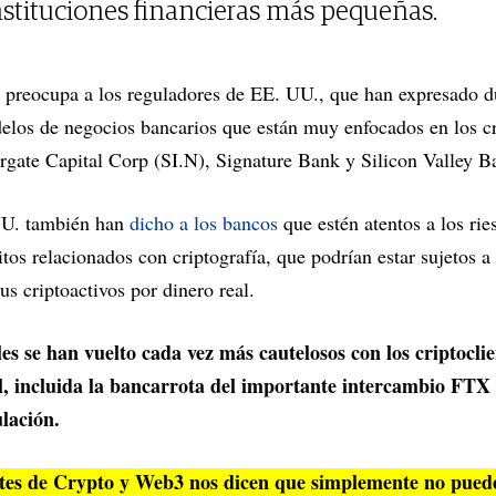
nstituciones financieras más pequeñas.
e preocupa a los reguladores de EE. UU., que han expresado d
elos de negocios bancarios que están muy enfocados en los cr
rgate Capital Corp (SI.N), Signature Bank y Silicon Valley B
UU. también han
dicho a los bancos
que estén atentos a los rie
tos relacionados con criptografía, que podrían estar sujetos a 
sus criptoactivos por dinero real.
s se han vuelto cada vez más cautelosos con los criptoclie
fil, incluida la bancarrota del importante intercambio FT
ulación.
es de Crypto y Web3 nos dicen que simplemente no pued