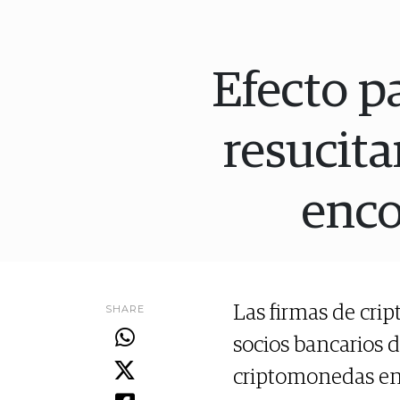
Efecto p
resucita
enco
SHARE
Las firmas de cri
socios bancarios d
criptomonedas en E