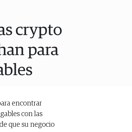
as crypto
chan para
ables
para encontrar
gables con las
 de que su negocio