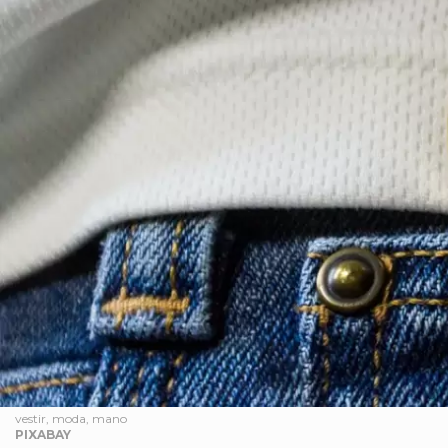
vestir, moda, mano
PIXABAY