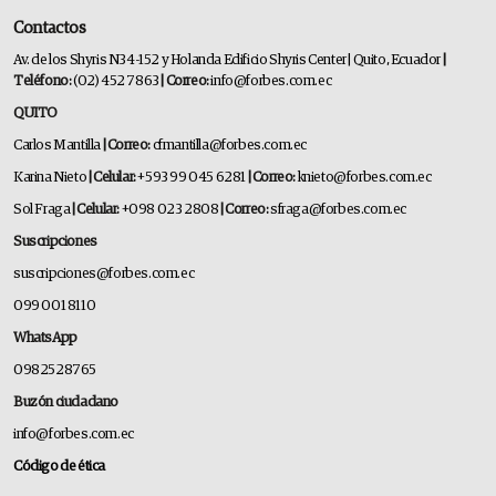
Contactos
Av. de los Shyris N34-152 y Holanda Edificio Shyris Center | Quito, Ecuador
|
Teléfono:
(02) 452 7863
| Correo:
info@forbes.com.ec
QUITO
Carlos Mantilla
| Correo:
cfmantilla@forbes.com.ec
Karina Nieto
| Celular:
+593 99 045 6281
| Correo:
knieto@forbes.com.ec
Sol Fraga
| Celular:
+098 023 2808
| Correo:
sfraga@forbes.com.ec
Suscripciones
suscripciones@forbes.com.ec
099 001 8110
WhatsApp
0982528765
Buzón ciudadano
info@forbes.com.ec
Código de ética