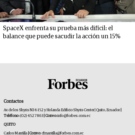
SpaceX enfrenta su prueba más difícil: el
balance que puede sacudir la acción un 15%
Contactos
Av. de los Shyris N34-152 y Holanda Edificio Shyris Center | Quito, Ecuador
|
Teléfono:
(02) 452 7863
| Correo:
info@forbes.com.ec
QUITO
Carlos Mantilla
| Correo:
cfmantilla@forbes.com.ec