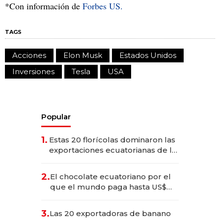
*Con información de
Forbes US.
TAGS
Acciones
Elon Musk
Estados Unidos
Inversiones
Tesla
USA
Popular
1.
Estas 20 florícolas dominaron las
exportaciones ecuatorianas de la
industria en 2025
2.
El chocolate ecuatoriano por el
que el mundo paga hasta US$
490 por barra
3.
Las 20 exportadoras de banano