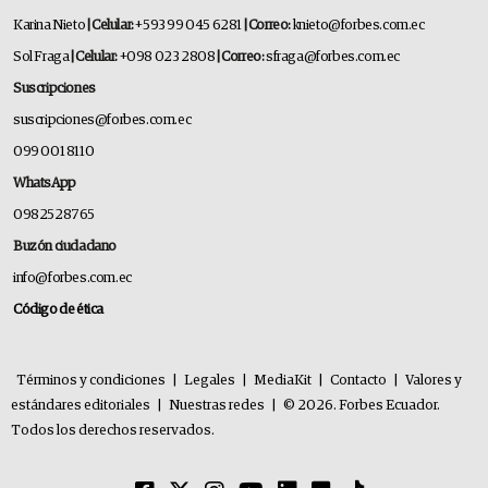
Karina Nieto
| Celular:
+593 99 045 6281
| Correo:
knieto@forbes.com.ec
Sol Fraga
| Celular:
+098 023 2808
| Correo:
sfraga@forbes.com.ec
Suscripciones
suscripciones@forbes.com.ec
099 001 8110
WhatsApp
0982528765
Buzón ciudadano
info@forbes.com.ec
Código de ética
Términos y condiciones
|
Legales
|
MediaKit
|
Contacto
|
Valores y
estándares editoriales
|
Nuestras redes
|
© 2026. Forbes Ecuador.
Todos los derechos reservados.