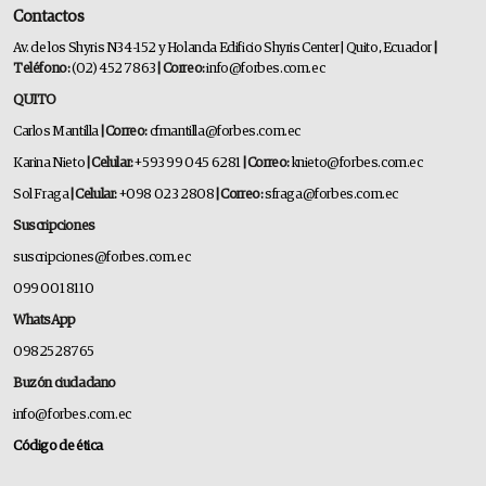
Contactos
Av. de los Shyris N34-152 y Holanda Edificio Shyris Center | Quito, Ecuador
|
Teléfono:
(02) 452 7863
| Correo:
info@forbes.com.ec
QUITO
Carlos Mantilla
| Correo:
cfmantilla@forbes.com.ec
Karina Nieto
| Celular:
+593 99 045 6281
| Correo:
knieto@forbes.com.ec
Sol Fraga
| Celular:
+098 023 2808
| Correo:
sfraga@forbes.com.ec
Suscripciones
suscripciones@forbes.com.ec
099 001 8110
WhatsApp
0982528765
Buzón ciudadano
info@forbes.com.ec
Código de ética