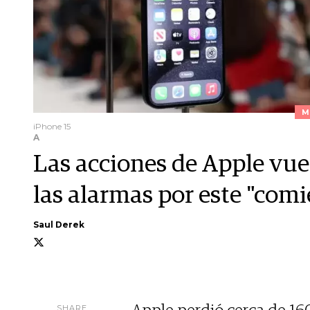
M
iPhone 15
A
Las acciones de Apple vue
las alarmas por este "comi
Saul Derek
SHARE