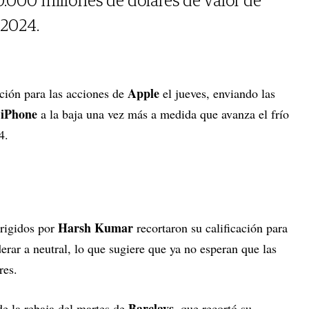
0.000 millones de dólares de valor de
 2024.
Apple
ación para las acciones de
el jueves, enviando las
iPhone
a la baja una vez más a medida que avanza el frío
4.
Harsh Kumar
rigidos por
recortaron su calificación para
rar a neutral, lo que sugiere que ya no esperan que las
res.
Barclays
de la rebaja del martes de
, que recortó su