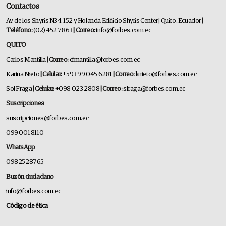
Contactos
Av. de los Shyris N34-152 y Holanda Edificio Shyris Center | Quito, Ecuador
|
Teléfono:
(02) 452 7863
| Correo:
info@forbes.com.ec
QUITO
Carlos Mantilla
| Correo:
cfmantilla@forbes.com.ec
Karina Nieto
| Celular:
+593 99 045 6281
| Correo:
knieto@forbes.com.ec
Sol Fraga
| Celular:
+098 023 2808
| Correo:
sfraga@forbes.com.ec
Suscripciones
suscripciones@forbes.com.ec
099 001 8110
WhatsApp
0982528765
Buzón ciudadano
info@forbes.com.ec
Código de ética