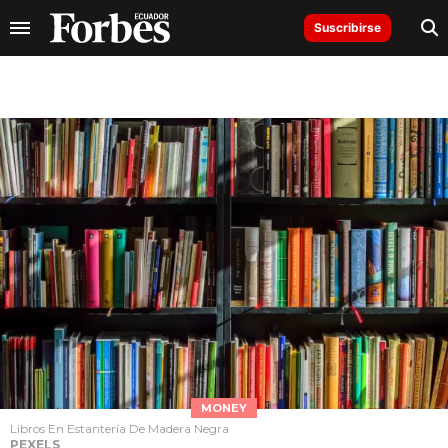
Suscribirse
MONEY
Libros En Estantería De Madera Negra
PEXELS