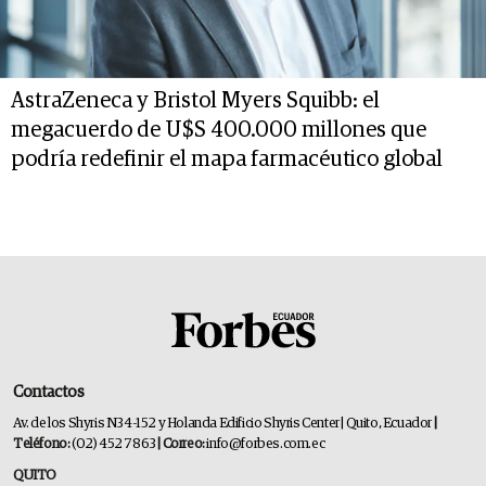
AstraZeneca y Bristol Myers Squibb: el
megacuerdo de U$S 400.000 millones que
podría redefinir el mapa farmacéutico global
Contactos
Av. de los Shyris N34-152 y Holanda Edificio Shyris Center | Quito, Ecuador
|
Teléfono:
(02) 452 7863
| Correo:
info@forbes.com.ec
QUITO