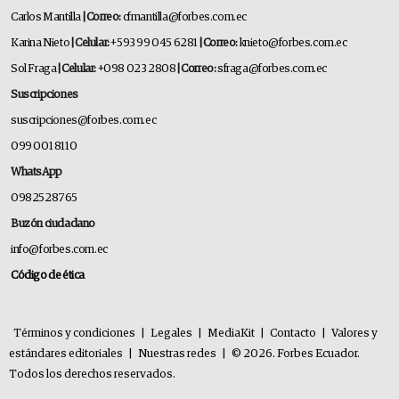
Carlos Mantilla
| Correo:
cfmantilla@forbes.com.ec
Karina Nieto
| Celular:
+593 99 045 6281
| Correo:
knieto@forbes.com.ec
Sol Fraga
| Celular:
+098 023 2808
| Correo:
sfraga@forbes.com.ec
Suscripciones
suscripciones@forbes.com.ec
099 001 8110
WhatsApp
0982528765
Buzón ciudadano
info@forbes.com.ec
Código de ética
Términos y condiciones
|
Legales
|
MediaKit
|
Contacto
|
Valores y
estándares editoriales
|
Nuestras redes
|
© 2026. Forbes Ecuador.
Todos los derechos reservados.