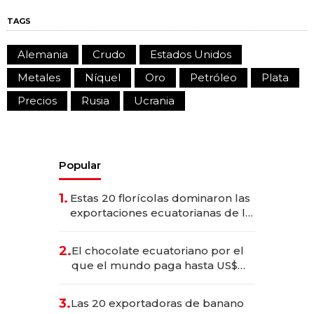
TAGS
Alemania
Crudo
Estados Unidos
Metales
Níquel
Oro
Petróleo
Plata
Precios
Rusia
Ucrania
Popular
1.
Estas 20 florícolas dominaron las
exportaciones ecuatorianas de la
industria en 2025
2.
El chocolate ecuatoriano por el
que el mundo paga hasta US$
490 por barra
3.
Las 20 exportadoras de banano