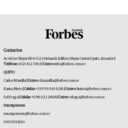
Contactos
Av. de los Shyris N34-152 y Holanda Edificio Shyris Center | Quito, Ecuador
|
Teléfono:
(02) 452 7863
| Correo:
info@forbes.com.ec
QUITO
Carlos Mantilla
| Correo:
cfmantilla@forbes.com.ec
Karina Nieto
| Celular:
+593 99 045 6281
| Correo:
knieto@forbes.com.ec
Sol Fraga
| Celular:
+098 023 2808
| Correo:
sfraga@forbes.com.ec
Suscripciones
suscripciones@forbes.com.ec
099 001 8110