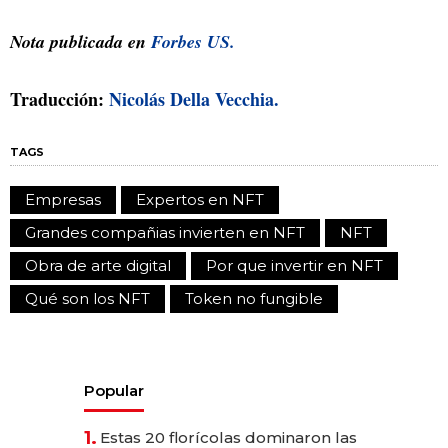
Nota publicada en
Forbes US.
Traducción:
Nicolás Della Vecchia.
TAGS
Empresas
Expertos en NFT
Grandes compañias invierten en NFT
NFT
Obra de arte digital
Por que invertir en NFT
Qué son los NFT
Token no fungible
Popular
1.
Estas 20 florícolas dominaron las