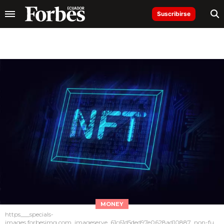
Suscribirse
MONEY
https___specials-
images.forbesimg.com_imageserve_61c61d5ded97e0628ad10887_non-fu