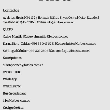
Contactos
Av. de los Shyris N34-152 y Holanda Edificio Shyris Center | Quito, Ecuador
|
Teléfono:
(02) 452 7863
| Correo:
info@forbes.com.ec
QUITO
Carlos Mantilla
| Correo:
cfmantilla@forbes.com.ec
Karina Nieto
| Celular:
+593 99 045 6281
| Correo:
knieto@forbes.com.ec
Sol Fraga
| Celular:
+098 023 2808
| Correo:
sfraga@forbes.com.ec
Suscripciones
suscripciones@forbes.com.ec
099 001 8110
WhatsApp
0982528765
Buzón ciudadano
info@forbes.com.ec
Código de ética